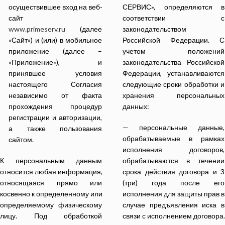
осуществившее вход на веб-
СЕРВИС», определяются в
сайт
соответствии с
www.primeserv.ru
(далее
законодательством
«Сайт») и (или) в мобильное
Российской Федерации. С
приложение (далее –
учетом положений
«Приложение»), и
законодательства Российской
принявшее условия
Федерации, устанавливаются
настоящего Согласия
следующие сроки обработки и
независимо от факта
хранения персональных
прохождения процедур
данных:
регистрации и авторизации,
— персональные данные,
а также пользования
обрабатываемые в рамках
сайтом.
исполнения договоров,
К персональным данным
обрабатываются в течении
относится любая информация,
срока действия договора и 3
относящаяся прямо или
(три) года после его
косвенно к определенному или
исполнения для защиты прав в
определяемому физическому
случае предъявления иска в
лицу. Под обработкой
связи с исполнением договора.