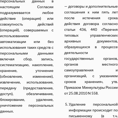
персональных данных в
— договоры и дополнительные
настоящем Согласии
соглашения к ним пять лет
подразумевается любое
после истечения срока
действие (операция) или
действия договора согласно
совокупность действий
статьи 436, 440 «Перечня
(операций), совершаемых с
типовых управленческих
использованием
архивных документов,
автоматизации или без
образующихся в процессе
использования таких средств с
деятельности
персональными данными
государственных органов,
включая сбор, запись,
органов местного
систематизацию, накопление,
самоуправления и
хранение, уточнение
организаций, с указанием
(обновление, изменение),
сроков хранения», утв.
извлечение, использование,
Приказом Минкультуры России
передачу (предоставление,
от 25.08.2010 N 558.
доступ), обезличивание,
блокирование, удаление,
Удаление персональной
уничтожение персональных
информации происходит по
данных.
письменному (в т.ч.