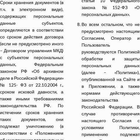
статьи 10 Федерального
Сроки хранения документов (в
закона №152-ФЗ «О
т.ч. в электронном виде),
персональных данных».
содержащих персональные
данные субъектов,
Во всем остальном, что не
определяются в соответствии
предусмотрено настоящим
со сроком действия договора
Согласием, Оператор и
(если не предусмотрено иного
Пользователь
– Договором управления МКД)
руководствуются Политикой
с субъектом персональных
обработки и защиты
данных, Федеральным
персональных данных
законом РФ «Об архивном
(далее – «Политика»),
деле в Российской Федерации»
опубликованной на Сайте и
№ 125- ФЗ от 22.10.2004 г.,
в Приложении, а также
сроком исковой давности, а
нормами действующего
также иными требованиями
законодательства
законодательства РФ. По
Российской Федерации. В
истечении сроков хранения
случае противоречия
таких документов, они
настоящего Согласия с
подлежат уничтожению (в
условиями Политики,
соответствии с «Положением
применению подлежат
об уничтожении персональных