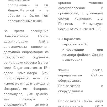
органов местного
программами (в т.ч.
самоуправления и
Яндекс.Метрика) – в
организаций, с указанием
объеме не более, чем
сроков хранения», утв.
перечисленные выше.
Приказом Минкультуры
России от 25.08.2010 N 558.
Во время посещения
Пользователем Сайта,
Обработка
администрации Сайта
персональной
автоматически становится
информации при
доступной информация из
помощи файлов Cookie
стандартных журналов
и счетчиков.
регистрации сервера (server
logs). Сюда включается IP-
Файлы cookie,
адрес компьютера (или
передаваемые Сайтом
прокси-сервера, если он
оборудованию
используется для выхода в
Пользователя и
Интернет), имя Интернет-
оборудованием
провайдера, имя домена,
тип браузера и
Пользователя Сайта, могут
операционной системы,
использоваться ООО