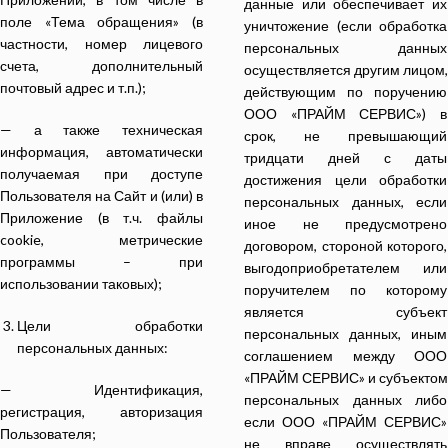
данные или обеспечивает их
поле «Тема обращения» (в
уничтожение (если обработка
частности, номер лицевого
персональных данных
счета, дополнительный
осуществляется другим лицом,
почтовый адрес и т.п.);
действующим по поручению
ООО «ПРАЙМ СЕРВИС») в
— а также техническая
срок, не превышающий
информация, автоматически
тридцати дней с даты
получаемая при доступе
достижения цели обработки
Пользователя на Сайт и (или) в
персональных данных, если
Приложение (в т.ч. файлы
иное не предусмотрено
cookie, метрические
договором, стороной которого,
программы – при
выгодоприобретателем или
использовании таковых);
поручителем по которому
является субъект
Цели обработки
персональных данных, иным
персональных данных:
соглашением между ООО
«ПРАЙМ СЕРВИС» и субъектом
— Идентификация,
персональных данных либо
регистрация, авторизация
если ООО «ПРАЙМ СЕРВИС»
Пользователя;
не вправе осуществлять