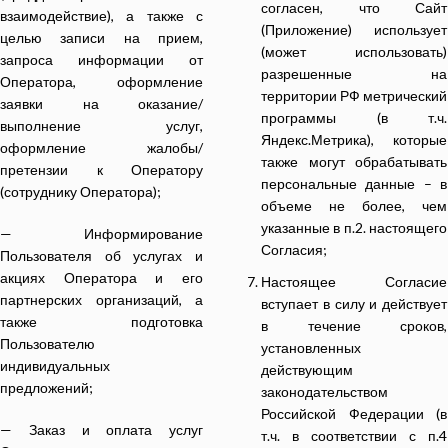
согласен, что Сайт
взаимодействие), а также с
(Приложение) использует
целью записи на прием,
(может использовать)
запроса информации от
разрешенные на
Оператора, оформление
территории РФ метрический
заявки на оказание/
программы (в т.ч.
выполнение услуг,
Яндекс.Метрика), которые
оформление жалобы/
также могут обрабатывать
претензии к Оператору
персональные данные – в
(сотруднику Оператора);
объеме не более, чем
указанные в п.2. настоящего
— Информирование
Согласия;
Пользователя об услугах и
акциях Оператора и его
Настоящее Согласие
партнерских организаций, а
вступает в силу и действует
также подготовка
в течение сроков,
Пользователю
установленных
индивидуальных
действующим
предложений;
законодательством
Российской Федерации (в
— Заказ и оплата услуг
т.ч. в соответствии с п.4