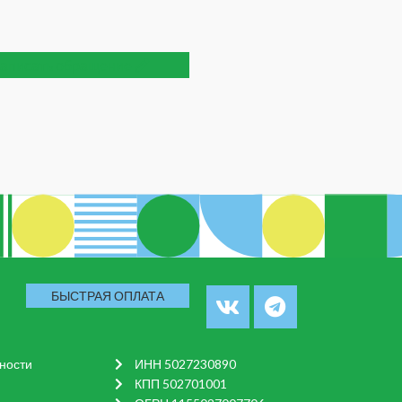
аписать обращение
БЫСТРАЯ ОПЛАТА
нности
ИНН 5027230890
КПП 502701001